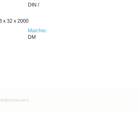
DIN /
63 x 32 x 2000
Marchio:
DM
nfo@dmutensili.it