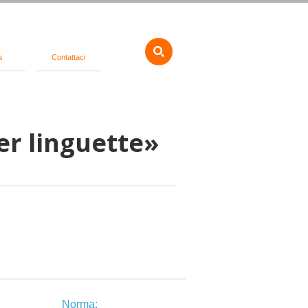
s
Contattaci
er linguette»
Norma: