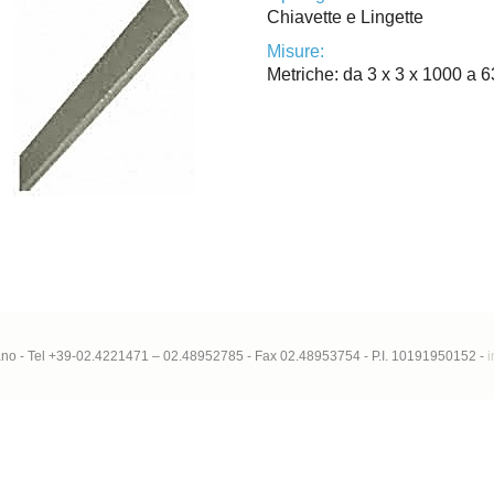
Chiavette e Lingette
Misure:
Metriche: da 3 x 3 x 1000 a 
lano - Tel +39-02.4221471 – 02.48952785 - Fax 02.48953754 - P.I. 10191950152 -
i