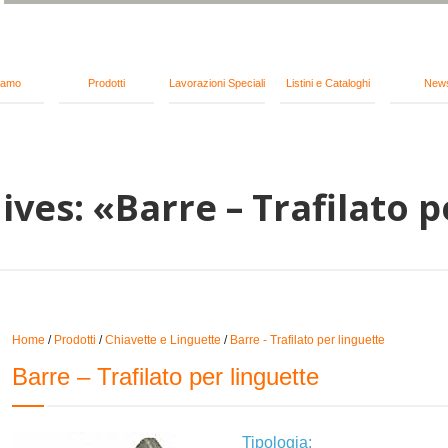
iamo
Prodotti
Lavorazioni Speciali
Listini e Cataloghi
New
ves: «Barre – Trafilato p
Home
/
Prodotti
/
Chiavette e Linguette
/
Barre - Trafilato per linguette
Barre – Trafilato per linguette
Tipologia: