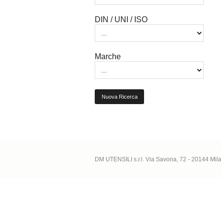
DIN / UNI / ISO
Marche
Nuova Ricerca
DM UTENSILI s.r.l. Via Savona, 72 - 20144 Mi