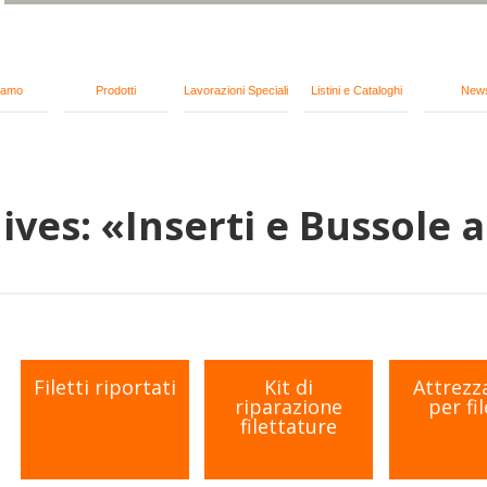
iamo
Prodotti
Lavorazioni Speciali
Listini e Cataloghi
New
ves: «Inserti e Bussole a
Filetti riportati
Kit di
Attrezz
riparazione
per fil
filettature