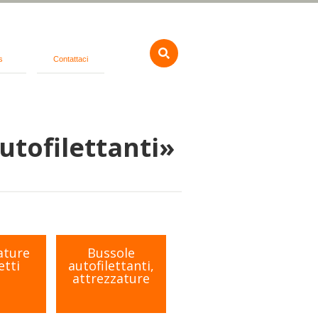
s
Contattaci
utofilettanti»
ature
Bussole
etti
autofilettanti,
attrezzature