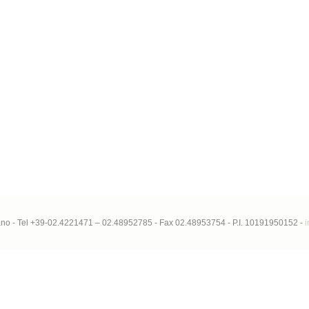
lano - Tel +39-02.4221471 – 02.48952785 - Fax 02.48953754 - P.I. 10191950152 -
i