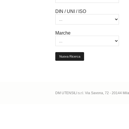
DIN / UNI / ISO
Marche
Nuova Ricerca
DM UTENSILI s.r.l. Via Savona, 72 - 20144 Mi