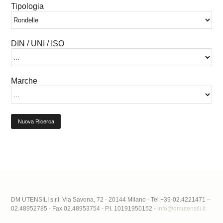
Tipologia
DIN / UNI / ISO
Marche
Nuova Ricerca
DM UTENSILI s.r.l. Via Savona, 72 - 20144 Milano - Tel +39-02.4221471 –
02.48952785 - Fax 02.48953754 - P.I. 10191950152 -
info@dmutensili.it