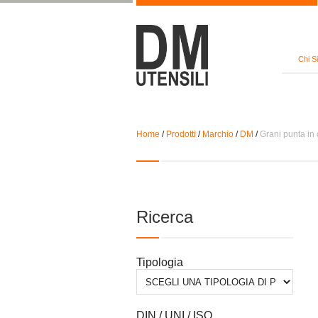
Chi S
Home
/
Prodotti
/
Marchio
/
DM
/
Grani punta in 
Ricerca
Tipologia
DIN / UNI / ISO