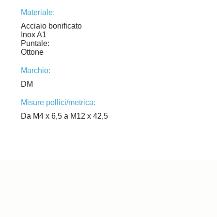
Materiale:
Acciaio bonificato
Inox A1
Puntale:
Ottone
Marchio:
DM
Misure pollici/metrica:
Da M4 x 6,5 a M12 x 42,5