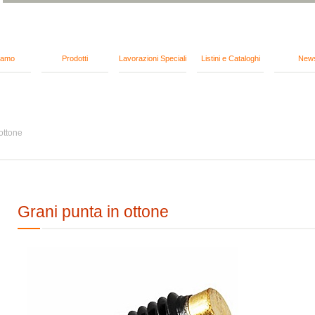
iamo
Prodotti
Lavorazioni Speciali
Listini e Cataloghi
New
ottone
Grani punta in ottone