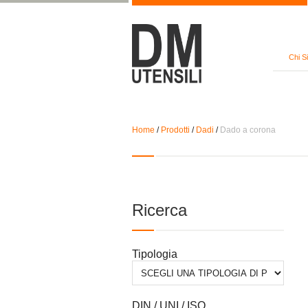
Chi S
Home
/
Prodotti
/
Dadi
/
Dado a corona
Ricerca
Tipologia
DIN / UNI / ISO