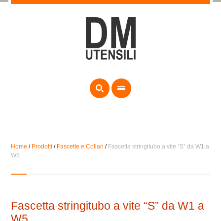
Home
/
Prodotti
/
Fascette e Collari
/
Fascetta stringitubo a vite “S” da W1 a
W5
Fascetta stringitubo a vite “S” da W1 a
W5