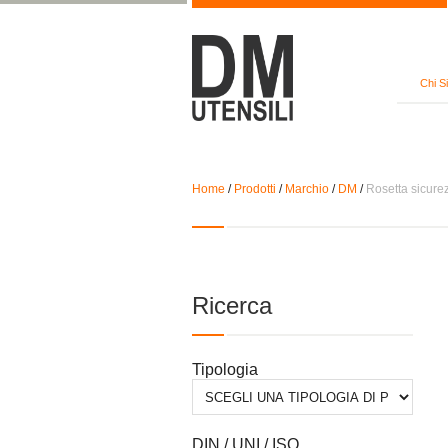
Chi S
Home
/
Prodotti
/
Marchio
/
DM
/
Rosetta sicurez
Ricerca
Tipologia
DIN / UNI / ISO