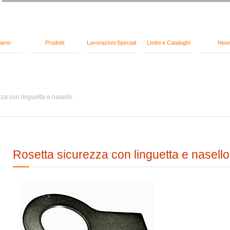
iamo
Prodotti
Lavorazioni Speciali
Listini e Cataloghi
New
za con linguetta e nasello
Rosetta sicurezza con linguetta e nasello