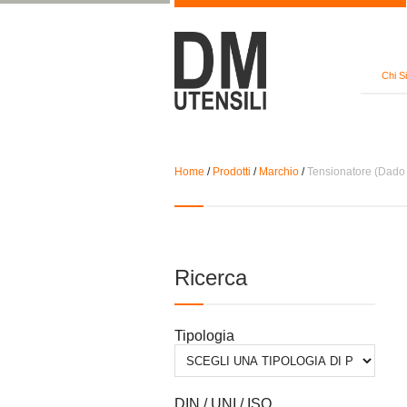
Chi S
Home
/
Prodotti
/
Marchio
/
Tensionatore (Dado 
Ricerca
Tipologia
DIN / UNI / ISO