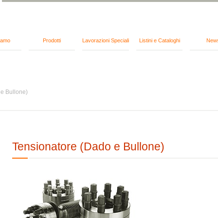
iamo
Prodotti
Lavorazioni Speciali
Listini e Cataloghi
New
e Bullone)
Tensionatore (Dado e Bullone)