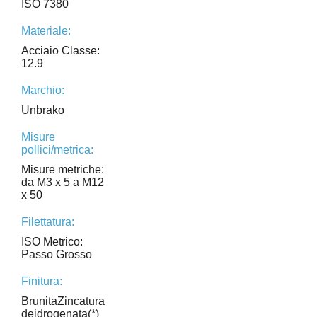
ISO 7380
Materiale:
Acciaio Classe:
12.9
Marchio:
Unbrako
Misure
pollici/metrica:
Misure metriche:
da M3 x 5 a M12
x 50
Filettatura:
ISO Metrico:
Passo Grosso
Finitura:
BrunitaZincatura
deidrogenata(*)