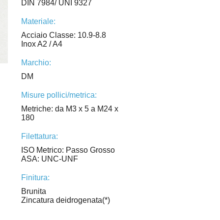
DIN 7984/ UNI 9327
Materiale:
Acciaio Classe: 10.9-8.8
Inox A2 / A4
Marchio:
DM
Misure pollici/metrica:
Metriche: da M3 x 5 a M24 x
180
Filettatura:
ISO Metrico: Passo Grosso
ASA: UNC-UNF
Finitura:
Brunita
Zincatura deidrogenata(*)