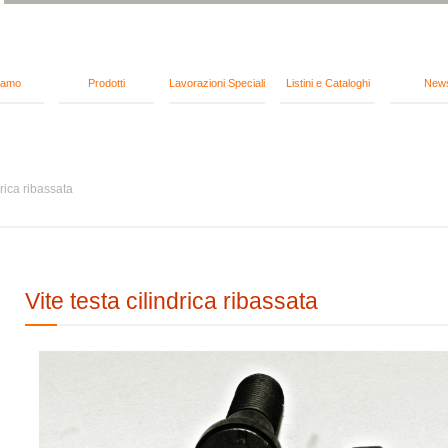
iamo
Prodotti
Lavorazioni Speciali
Listini e Cataloghi
New
drica ribassata
Vite testa cilindrica ribassata