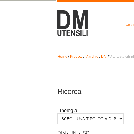
Chi S
Home
/
Prodotti
/
Marchio
/
DM
/
Vite testa cilin
Ricerca
Tipologia
DIN / UNI / ISO