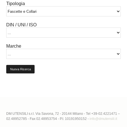
Tipologia
DIN / UNI / ISO
Marche
Nuova Ricerca
DM UTENSILI s.r.l. Via Savona, 72 - 20144 Milano - Tel +39-02.4221471 –
02.48952785 - Fax 02.48953754 - P.I. 10191950152 -
info@dmutensili.it