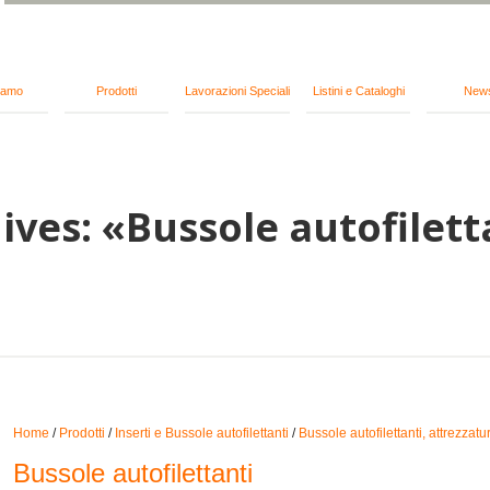
iamo
Prodotti
Lavorazioni Speciali
Listini e Cataloghi
New
ves: «Bussole autofilett
Home
/
Prodotti
/
Inserti e Bussole autofilettanti
/
Bussole autofilettanti, attrezzatu
Bussole autofilettanti