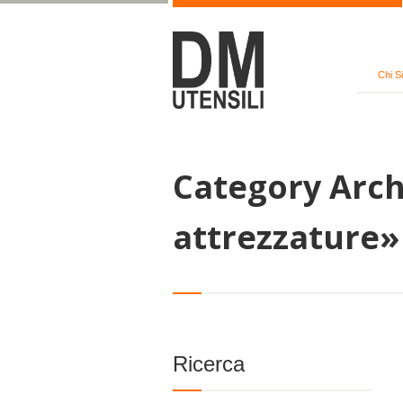
Chi S
Category Archi
attrezzature»
Ricerca