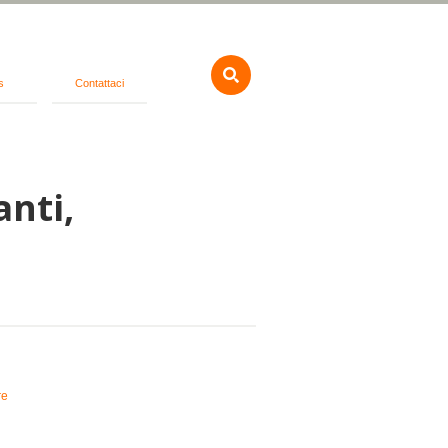
s
Contattaci
anti,
re