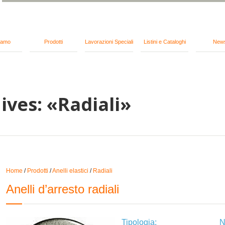
iamo
Prodotti
Lavorazioni Speciali
Listini e Cataloghi
New
ives: «Radiali»
Home
/
Prodotti
/
Anelli elastici
/
Radiali
Anelli d’arresto radiali
Tipologia:
N