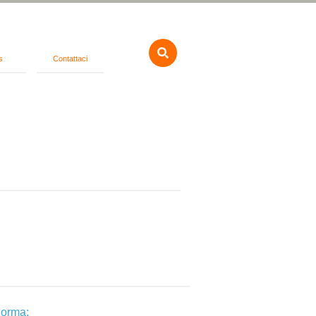
s
Contattaci
orma: