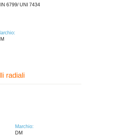
IN 6799/ UNI 7434
archio:
DM
i radiali
Marchio:
DM