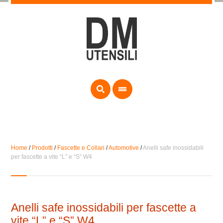
Home
/
Prodotti
/
Fascette e Collari
/
Automotive
/
Anelli safe inossidabili
per fascette a vite “L” e “S” W4
Anelli safe inossidabili per fascette a
vite “L” e “S” W4